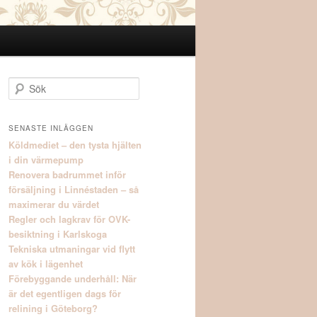
S
ö
k
SENASTE INLÄGGEN
Köldmediet – den tysta hjälten
i din värmepump
Renovera badrummet inför
försäljning i Linnéstaden – så
maximerar du värdet
Regler och lagkrav för OVK-
besiktning i Karlskoga
Tekniska utmaningar vid flytt
av kök i lägenhet
Förebyggande underhåll: När
är det egentligen dags för
relining i Göteborg?