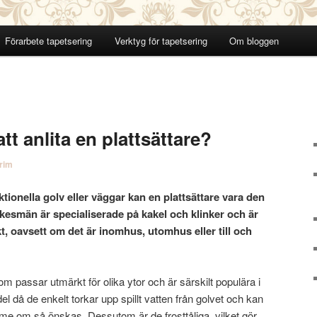
Förarbete tapetsering
Verktyg för tapetsering
Om bloggen
tt anlita en plattsättare?
rim
tionella golv eller väggar kan en plattsättare vara den
kesmän är specialiserade på kakel och klinker och är
ekt, oavsett om det är inomhus, utomhus eller till och
om passar utmärkt för olika ytor och är särskilt populära i
el då de enkelt torkar upp spillt vatten från golvet och kan
 om så önskas. Dessutom är de frosttåliga, vilket gör