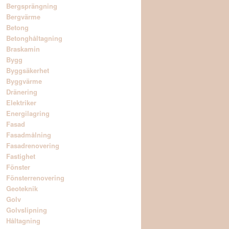
Bergsprängning
Bergvärme
Betong
Betonghåltagning
Braskamin
Bygg
Byggsäkerhet
Byggvärme
Dränering
Elektriker
Energilagring
Fasad
Fasadmålning
Fasadrenovering
Fastighet
Fönster
Fönsterrenovering
Geoteknik
Golv
Golvslipning
Håltagning