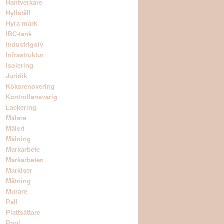
Hantverkare
Hyllställ
Hyra mark
IBC-tank
Industrigolv
Infrastruktur
Isolering
Juridik
Köksrenovering
Kontrollansvarig
Lackering
Målare
Måleri
Målning
Markarbete
Markarbeten
Markiser
Mätning
Murare
Pall
Plattsättare
Pool