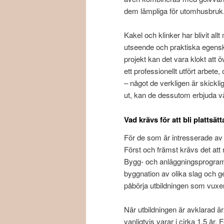
dem lämpliga för utomhusbruk
Kakel och klinker har blivit all
utseende och praktiska egenska
projekt kan det vara klokt att ö
ett professionellt utfört arbete
– något de verkligen är skickli
ut, kan de dessutom erbjuda vä
Vad krävs för att bli plattsät
För de som är intresserade av a
Först och främst krävs det at
Bygg- och anläggningsprogram
byggnation av olika slag och ge
påbörja utbildningen som vux
När utbildningen är avklarad är n
vanligtvis varar i cirka 1,5 år. 