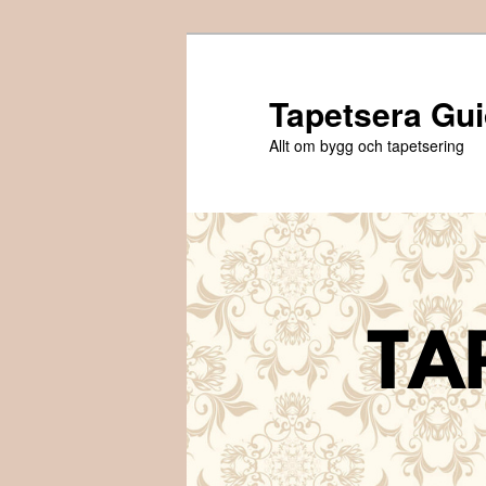
Hoppa
Hoppa
till
till
primärt
sekundärt
Tapetsera Gu
innehåll
innehåll
Allt om bygg och tapetsering