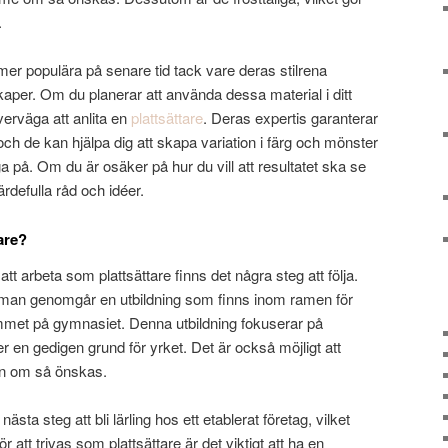
.
t mer populära på senare tid tack vare deras stilrena
per. Om du planerar att använda dessa material i ditt
verväga att anlita en
plattsättare
. Deras expertis garanterar
, och de kan hjälpa dig att skapa variation i färg och mönster
ga på. Om du är osäker på hur du vill att resultatet ska se
rdefulla råd och idéer.
tare?
tt arbeta som plattsättare finns det några steg att följa.
t man genomgår en utbildning som finns inom ramen för
met på gymnasiet. Denna utbildning fokuserar på
r en gedigen grund för yrket. Det är också möjligt att
en om så önskas.
ästa steg att bli lärling hos ett etablerat företag, vilket
För att trivas som plattsättare är det viktigt att ha en