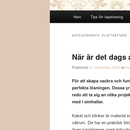
Huvudmeny
Hem
Tips för tapetsering
KATEGORIARKIV:
PLATTSÄTTARE
När är det dags a
Publicerat
21 november, 2023
av
ke
För att skapa vackra och funk
perfekta lösningen. Dessa yr
redo att ta sig an olika proj
med i simhallar.
Kakel och klinker är material s
våtrum. De har en praktisk förd
även kombineras med golvvärme