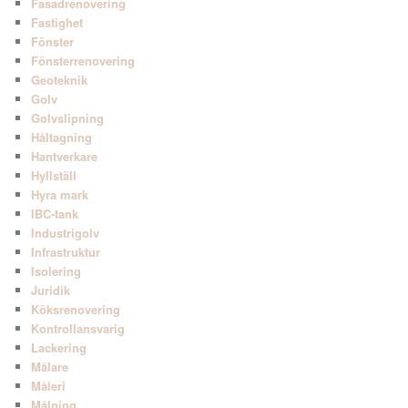
Fasadrenovering
Fastighet
Fönster
Fönsterrenovering
Geoteknik
Golv
Golvslipning
Håltagning
Hantverkare
Hyllställ
Hyra mark
IBC-tank
Industrigolv
Infrastruktur
Isolering
Juridik
Köksrenovering
Kontrollansvarig
Lackering
Målare
Måleri
Målning