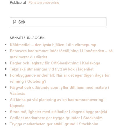
Publicerat i
Fönsterrenovering
S
ö
k
SENASTE INLÄGGEN
Köldmediet – den tysta hjälten i din värmepump
Renovera badrummet inför försäljning i Linnéstaden – så
maximerar du värdet
Regler och lagkrav för OVK-besiktning i Karlskoga
Tekniska utmaningar vid flytt av kök i lägenhet
Förebyggande underhåll: När är det egentligen dags för
relining i Göteborg?
Färgval och utförande som lyfter ditt hem med målare i
Västerås
Att tänka på vid planering av en badrumsrenovering i
Uppsala
Stora möjligheter med stålhallar i dagens byggprojekt
Gediget markarbete ger trygga grunder i Stockholm
Trygga markarbeten ger stabil grund i Stockholm