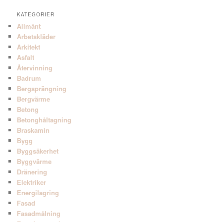
KATEGORIER
Allmänt
Arbetskläder
Arkitekt
Asfalt
Återvinning
Badrum
Bergsprängning
Bergvärme
Betong
Betonghåltagning
Braskamin
Bygg
Byggsäkerhet
Byggvärme
Dränering
Elektriker
Energilagring
Fasad
Fasadmålning