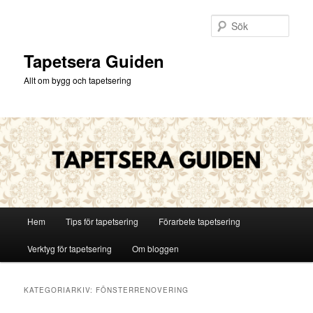
Hoppa
Hoppa
till
till
Sök
primärt
sekundärt
innehåll
innehåll
Tapetsera Guiden
Allt om bygg och tapetsering
Huvudmeny
Hem
Tips för tapetsering
Förarbete tapetsering
Verktyg för tapetsering
Om bloggen
KATEGORIARKIV:
FÖNSTERRENOVERING