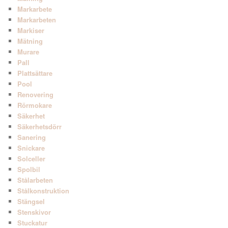
Markarbete
Markarbeten
Markiser
Mätning
Murare
Pall
Plattsättare
Pool
Renovering
Rörmokare
Säkerhet
Säkerhetsdörr
Sanering
Snickare
Solceller
Spolbil
Stålarbeten
Stålkonstruktion
Stängsel
Stenskivor
Stuckatur