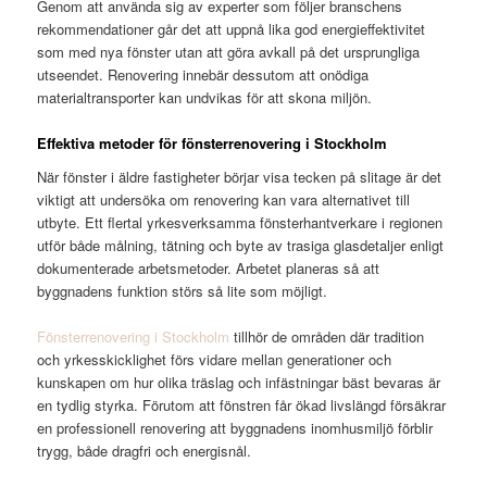
Genom att använda sig av experter som följer branschens
rekommendationer går det att uppnå lika god energieffektivitet
som med nya fönster utan att göra avkall på det ursprungliga
utseendet. Renovering innebär dessutom att onödiga
materialtransporter kan undvikas för att skona miljön.
Effektiva metoder för fönsterrenovering i Stockholm
När fönster i äldre fastigheter börjar visa tecken på slitage är det
viktigt att undersöka om renovering kan vara alternativet till
utbyte. Ett flertal yrkesverksamma fönsterhantverkare i regionen
utför både målning, tätning och byte av trasiga glasdetaljer enligt
dokumenterade arbetsmetoder. Arbetet planeras så att
byggnadens funktion störs så lite som möjligt.
Fönsterrenovering i Stockholm
tillhör de områden där tradition
och yrkesskicklighet förs vidare mellan generationer och
kunskapen om hur olika träslag och infästningar bäst bevaras är
en tydlig styrka. Förutom att fönstren får ökad livslängd försäkrar
en professionell renovering att byggnadens inomhusmiljö förblir
trygg, både dragfri och energisnål.