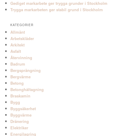
Gediget markarbete ger trygga grunder i Stockholm
Trygga markarbeten ger stabil grund i Stockholm
KATEGORIER
Allmänt
Arbetskläder
Arkitekt
Asfalt
Återvinning
Badrum
Bergsprängning
Bergvärme
Betong
Betonghåltagning
Braskamin
Bygg
Byggsäkerhet
Byggvärme
Dränering
Elektriker
Energilagring