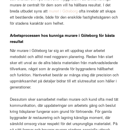
murare är centralt för dem som vill ha hållbara resultat. I det
breda utbudet syns att
mureri i Göteborg
ofta innebär att skapa
ett bestående värde, både för den enskilde fastighetsägaren och
för stadens karaktär som helhet.
Arbetsprocessen hos kunniga murare i Göteborg för bästa
resultat
När murare i Göteborg tar sig an ett uppdrag sker arbetet
metodiskt och alltid med noggrann planering. Redan från start
sker ett urval av de allra bästa materialen från marknadsledande
tillverkare, något som är avgörande för byggnadens hållbarhet
och funktion. Hantverket består av många steg där precision och
uppmärksamhet på detaljer bidrar till ett slutresultat som håller i
generationer.
Dessutom sker samarbetet mellan murare och kund ofta med tät
kommunikation, där uppdateringar om arbetets gång och beslut
kring tidsplaner fungerar som grund för förtroende. För gamla
byggnader är restaurering och lagning känsliga moment, där
särskild omsorg visar respekt för det ursprungliga materialet. På
så sätt formar och bevarar murare stadens speciella uttryck,