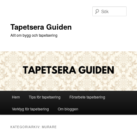
Hoppa
Hoppa
till
till
Sök
primärt
sekundärt
innehåll
innehåll
Tapetsera Guiden
Allt om bygg och tapetsering
Huvudmeny
Hem
Tips för tapetsering
Förarbete tapetsering
Verktyg för tapetsering
Om bloggen
KATEGORIARKIV:
MURARE