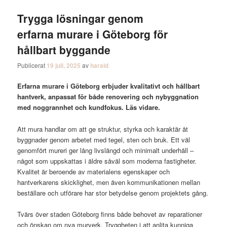
Trygga lösningar genom
erfarna murare i Göteborg för
hållbart byggande
Publicerat
19 juli, 2025
av
harald
Erfarna murare i Göteborg erbjuder kvalitativt och hållbart
hantverk, anpassat för både renovering och nybyggnation
med noggrannhet och kundfokus. Läs vidare.
Att mura handlar om att ge struktur, styrka och karaktär åt
byggnader genom arbetet med tegel, sten och bruk. Ett väl
genomfört mureri ger lång livslängd och minimalt underhåll –
något som uppskattas i äldre såväl som moderna fastigheter.
Kvalitet är beroende av materialens egenskaper och
hantverkarens skicklighet, men även kommunikationen mellan
beställare och utförare har stor betydelse genom projektets gång.
Tvärs över staden Göteborg finns både behovet av reparationer
och önskan om nya murverk. Tryggheten i att anlita kunniga