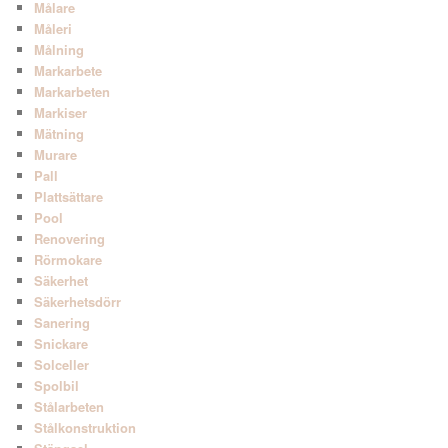
Målare
Måleri
Målning
Markarbete
Markarbeten
Markiser
Mätning
Murare
Pall
Plattsättare
Pool
Renovering
Rörmokare
Säkerhet
Säkerhetsdörr
Sanering
Snickare
Solceller
Spolbil
Stålarbeten
Stålkonstruktion