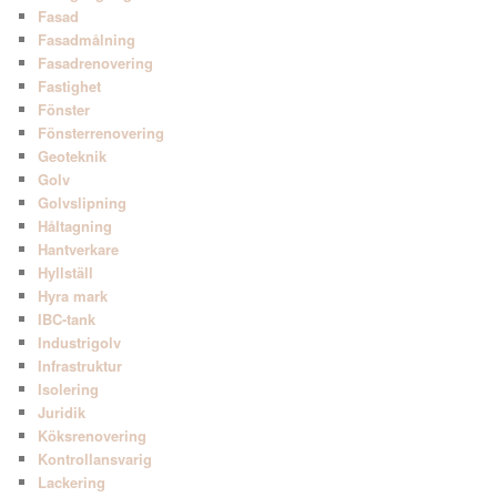
Fasad
Fasadmålning
Fasadrenovering
Fastighet
Fönster
Fönsterrenovering
Geoteknik
Golv
Golvslipning
Håltagning
Hantverkare
Hyllställ
Hyra mark
IBC-tank
Industrigolv
Infrastruktur
Isolering
Juridik
Köksrenovering
Kontrollansvarig
Lackering