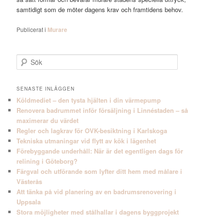
samtidigt som de möter dagens krav och framtidens behov.
Publicerat i
Murare
S
ö
k
SENASTE INLÄGGEN
Köldmediet – den tysta hjälten i din värmepump
Renovera badrummet inför försäljning i Linnéstaden – så
maximerar du värdet
Regler och lagkrav för OVK-besiktning i Karlskoga
Tekniska utmaningar vid flytt av kök i lägenhet
Förebyggande underhåll: När är det egentligen dags för
relining i Göteborg?
Färgval och utförande som lyfter ditt hem med målare i
Västerås
Att tänka på vid planering av en badrumsrenovering i
Uppsala
Stora möjligheter med stålhallar i dagens byggprojekt