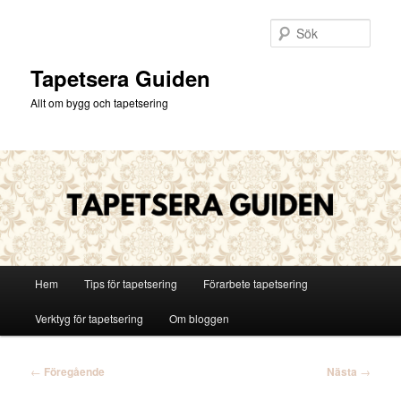
Hoppa
till
Sök
primärt
innehåll
Tapetsera Guiden
Allt om bygg och tapetsering
Huvudmeny
Hem
Tips för tapetsering
Förarbete tapetsering
Verktyg för tapetsering
Om bloggen
Inläggsnavigering
←
Föregående
Nästa
→