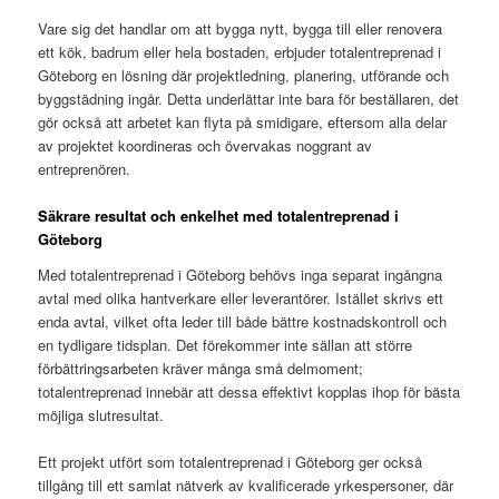
Vare sig det handlar om att bygga nytt, bygga till eller renovera
ett kök, badrum eller hela bostaden, erbjuder totalentreprenad i
Göteborg en lösning där projektledning, planering, utförande och
byggstädning ingår. Detta underlättar inte bara för beställaren, det
gör också att arbetet kan flyta på smidigare, eftersom alla delar
av projektet koordineras och övervakas noggrant av
entreprenören.
Säkrare resultat och enkelhet med totalentreprenad i
Göteborg
Med totalentreprenad i Göteborg behövs inga separat ingångna
avtal med olika hantverkare eller leverantörer. Istället skrivs ett
enda avtal, vilket ofta leder till både bättre kostnadskontroll och
en tydligare tidsplan. Det förekommer inte sällan att större
förbättringsarbeten kräver många små delmoment;
totalentreprenad innebär att dessa effektivt kopplas ihop för bästa
möjliga slutresultat.
Ett projekt utfört som totalentreprenad i Göteborg ger också
tillgång till ett samlat nätverk av kvalificerade yrkespersoner, där