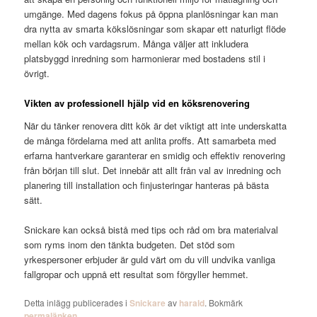
umgänge. Med dagens fokus på öppna planlösningar kan man
dra nytta av smarta kökslösningar som skapar ett naturligt flöde
mellan kök och vardagsrum. Många väljer att inkludera
platsbyggd inredning som harmonierar med bostadens stil i
övrigt.
Vikten av professionell hjälp vid en köksrenovering
När du tänker renovera ditt kök är det viktigt att inte underskatta
de många fördelarna med att anlita proffs. Att samarbeta med
erfarna hantverkare garanterar en smidig och effektiv renovering
från början till slut. Det innebär att allt från val av inredning och
planering till installation och finjusteringar hanteras på bästa
sätt.
Snickare kan också bistå med tips och råd om bra materialval
som ryms inom den tänkta budgeten. Det stöd som
yrkespersoner erbjuder är guld värt om du vill undvika vanliga
fallgropar och uppnå ett resultat som förgyller hemmet.
Detta inlägg publicerades i
Snickare
av
harald
. Bokmärk
permalänken
.