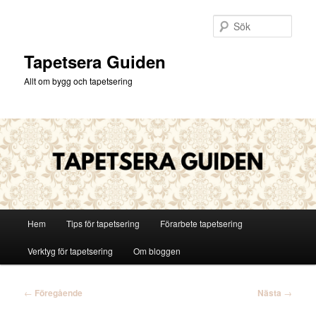
Hoppa
till
Sök
primärt
innehåll
Tapetsera Guiden
Allt om bygg och tapetsering
Huvudmeny
Hem
Tips för tapetsering
Förarbete tapetsering
Verktyg för tapetsering
Om bloggen
Inläggsnavigering
←
Föregående
Nästa
→