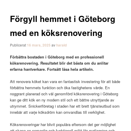
Förgyll hemmet i Göteborg
med en köksrenovering
Publicerat
16 mars, 2025
av
harald
Förbättra bostaden i Göteborg med en professionell
köksrenovering. Resultatet blir det bästa om du anlitar
erfarna hantverkare. Fortsätt läsa hela artikeln.
Att renovera köket kan vara en fantastisk investering för att både
förbättra hemmets funktion och öka fastighetens värde. En
noggrant planerad och väl genomförd köksrenovering i Göteborg
kan ge ditt kök en ny modern stil och ett bättre utnyttjande av
utrymmet. Snickeriföretag i staden har ett brett tjänsteutbud som
innebär att varje köksdröm kan omvandlas till verklighet.
Köksrenoveringar har blivit populära eftersom det ger möjlighet
att skapa en personlig och funktionell miljö för matlagning och